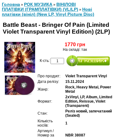
Головна
РОК МУЗИКА
ВІНІЛОВІ
»
»
ПЛАТІВКИ (ГРАМПЛАТІВКИ) (VL/LP)
Нові
»
платівки (вініл) (New LP, Vinyl Picture Disc)
Battle Beast - Bringer Of Pain (Limited
Violet Transparent Vinyl Edition) (2LP)
1770 грн
На складі: так
К-сть:
Про продукт:
Violet Transparent Vinyl
Дата релізу:
15.11.2024
Rock, Heavy Metal, Power
Жанр:
Metal
2xVinyl, LP, Album, Limited
Формат:
Edition, Reissue, Violet
(Transparent)
Реліз новий, запечатаний
Стан:
(Sealed)
Кількість
1
носіїв:
Артикул /
Номер за
NBR 38087