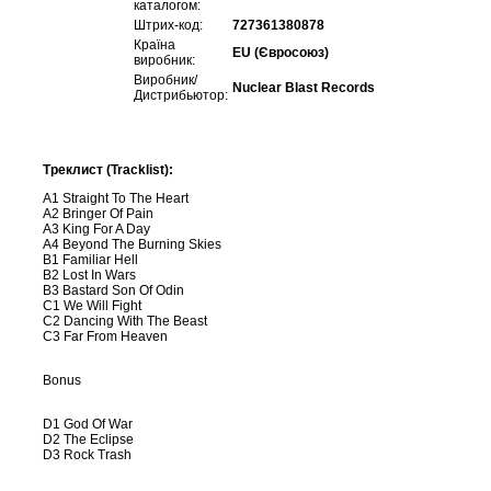
каталогом:
Штрих-код:
727361380878
Країна
EU (Євросоюз)
виробник:
Виробник/
Nuclear Blast Records
Дистрибьютор:
Треклист (Tracklist):
A1 Straight To The Heart
A2 Bringer Of Pain
A3 King For A Day
A4 Beyond The Burning Skies
B1 Familiar Hell
B2 Lost In Wars
B3 Bastard Son Of Odin
C1 We Will Fight
C2 Dancing With The Beast
C3 Far From Heaven
Bonus
D1 God Of War
D2 The Eclipse
D3 Rock Trash