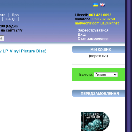
ата
Про
Lifecell:
063 421 6092
F.A.Q.
Vodafone:
050 237 9750
nadvechir.com.ua♫ukr.net
:00 (будні)
на сайті 24/7
Зареєструватися
Вхід
Стан замовлення
МІЙ КОШИК
 LP, Vinyl Picture Disc)
(порожньо)
Валюта:
ПЕРЕДЗАМОВЛЕННЯ