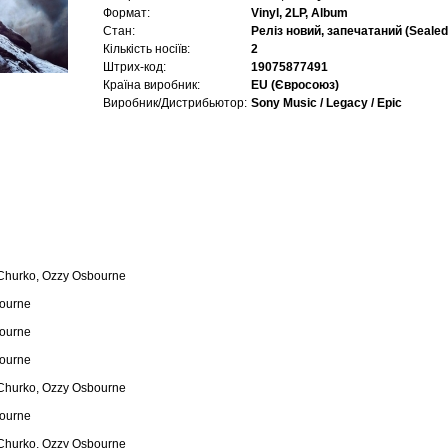
Формат:
Vinyl, 2LP, Album
Стан:
Реліз новий, запечатаний (Sealed
Кількість носіїв:
2
Штрих-код:
19075877491
Країна виробник:
EU (Євросоюз)
Виробник/Дистрибьютор:
Sony Music / Legacy / Epic
Churko, Ozzy Osbourne
bourne
bourne
bourne
Churko, Ozzy Osbourne
bourne
Churko, Ozzy Osbourne