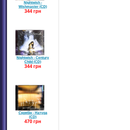
Nightwish -
Wishmaster (CD)
344 грн
Nightwish - Century
Child (CD)
344 грн
Скрябін - Натура
(CD)
470 грн