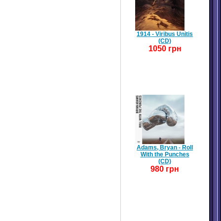
1914 - Viribus Unitis
(CD)
1050 грн
Adams, Bryan - Roll
With the Punches
(CD)
980 грн