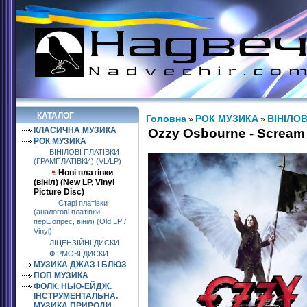
КАТАЛОГ
Головна
РОК МУЗИКА
ВІНІЛОВ
»
»
КЛАСИЧНА МУЗИКА
Ozzy Osbourne - Scream 
РОК МУЗИКА
ВІНІЛОВІ ПЛАТІВКИ
(ГРАМПЛАТІВКИ) (VL/LP)
Нові платівки
(вініл) (New LP, Vinyl
Picture Disc)
Старі платівки
(аналогові платівки,
першопрес, вініл) (Old LP /
Vinyl)
ЛІЦЕНЗІЙНІ ДИСКИ
ФІРМОВІ ДИСКИ
МУЗИКА ДЖАЗ І БЛЮЗ
ПОП МУЗИКА
ФОЛК. НЬЮ-ЕЙДЖ.
ІНСТРУМЕНТАЛЬНА.
МУЗИКА ПРИРОДИ