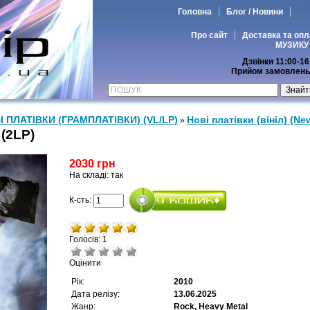
Головна
Блог / Новини
Про сайт
Доставка та опл
МУЗИКУ
Дзвінки 11:00-16
Прийом замовлень 
І ПЛАТІВКИ (ГРАМПЛАТІВКИ) (VL/LP)
Нові платівки (вініл) (New
»
(2LP)
2030 грн
На складі: так
К-сть:
Голосів: 1
Оцінити
Рік:
2010
Дата релізу:
13.06.2025
Жанр:
Rock, Heavy Metal