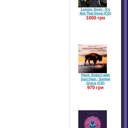
Lovato, Demi - It's
Not That Deep (CD)
1000 грн
Plant, Robert with
Suzi Dian - Saving
Grace (CD)
970 грн