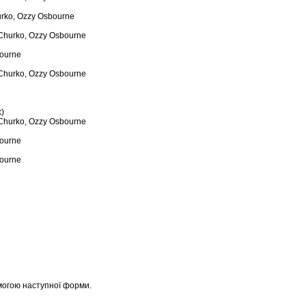
urko, Ozzy Osbourne
Churko, Ozzy Osbourne
bourne
Churko, Ozzy Osbourne
)
Churko, Ozzy Osbourne
bourne
bourne
могою наступної форми.