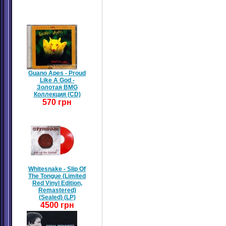
Guano Apes - Proud
Like A God -
Золотая BMG
Коллекция (CD)
570 грн
Whitesnake - Slip Of
The Tongue (Limited
Red Vinyl Edition,
Remastered)
(Sealed) (LP)
4500 грн