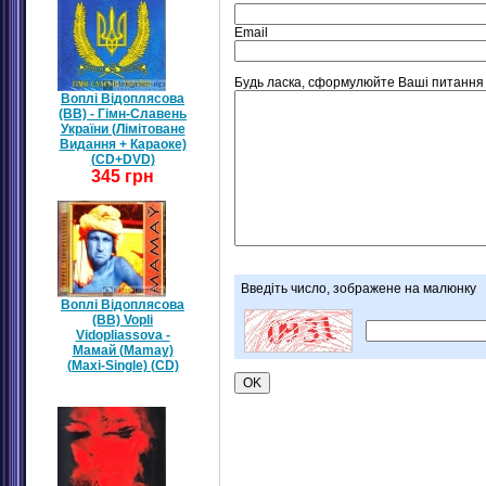
Email
Будь ласка, сформулюйте Ваші питання 
Воплі Відоплясова
(ВВ) - Гімн-Славень
України (Лімітоване
Видання + Караоке)
(CD+DVD)
345 грн
Введіть число, зображене на малюнку
Воплі Відоплясова
(ВВ) Vopli
Vidopliassova -
Мамай (Mamay)
(Maxi-Single) (CD)