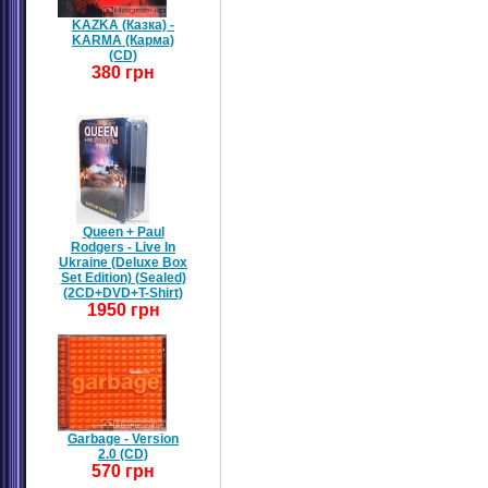
KAZKA (Казка) -
KARMA (Карма)
(CD)
380 грн
Queen + Paul
Rodgers - Live In
Ukraine (Deluxe Box
Set Edition) (Sealed)
(2CD+DVD+T-Shirt)
1950 грн
Garbage - Version
2.0 (CD)
570 грн