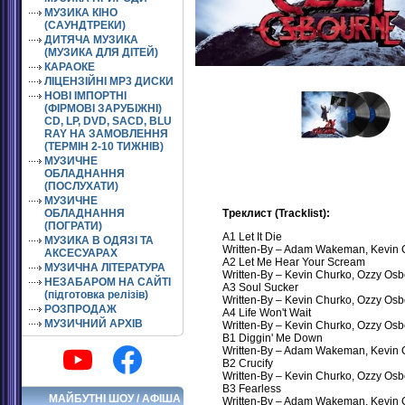
МУЗИКА КІНО
(САУНДТРЕКИ)
ДИТЯЧА МУЗИКА
(МУЗИКА ДЛЯ ДІТЕЙ)
КАРАОКЕ
ЛІЦЕНЗІЙНІ MP3 ДИСКИ
НОВІ ІМПОРТНІ
(ФІРМОВІ ЗАРУБІЖНІ)
CD, LP, DVD, SACD, BLU
RAY НА ЗАМОВЛЕННЯ
(ТЕРМІН 2-10 ТИЖНІВ)
МУЗИЧНЕ
ОБЛАДНАННЯ
(ПОСЛУХАТИ)
МУЗИЧНЕ
ОБЛАДНАННЯ
Треклист (Tracklist):
(ПОГРАТИ)
A1 Let It Die
МУЗИКА В ОДЯЗІ ТА
Written-By – Adam Wakeman, Kevin 
АКСЕСУАРАХ
A2 Let Me Hear Your Scream
МУЗИЧНА ЛІТЕРАТУРА
Written-By – Kevin Churko, Ozzy Os
НЕЗАБАРОМ НА САЙТІ
A3 Soul Sucker
(підготовка релізів)
Written-By – Kevin Churko, Ozzy Os
РОЗПРОДАЖ
A4 Life Won't Wait
МУЗИЧНИЙ АРХІВ
Written-By – Kevin Churko, Ozzy Os
B1 Diggin' Me Down
Written-By – Adam Wakeman, Kevin 
B2 Crucify
Written-By – Kevin Churko, Ozzy Os
B3 Fearless
МАЙБУТНІ ШОУ / АФІША
Written-By – Adam Wakeman, Kevin 