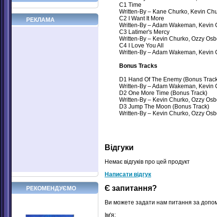
C1 Time
Written-By – Kane Churko, Kevin Ch
C2 I Want It More
РЕКЛАМА
Written-By – Adam Wakeman, Kevin 
C3 Latimer's Mercy
Written-By – Kevin Churko, Ozzy Os
C4 I Love You All
Written-By – Adam Wakeman, Kevin 
Bonus Tracks
D1 Hand Of The Enemy (Bonus Track
Written-By – Adam Wakeman, Kevin 
D2 One More Time (Bonus Track)
Written-By – Kevin Churko, Ozzy Os
D3 Jump The Moon (Bonus Track)
Written-By – Kevin Churko, Ozzy Os
Відгуки
Немає відгуків про цей продукт
Написати відгук
Є запитання?
РЕКОМЕНДУЄМО
Ви можете задати нам питання за допо
Ім'я: